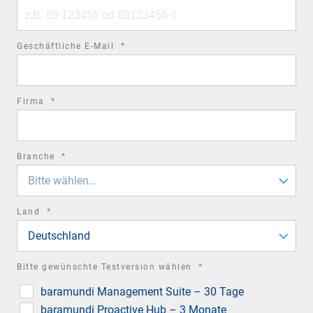
Phone
number
required
Geschäftliche E-Mail
*
field
required
Firma
*
field
required
Branche
*
field
Bitte wählen...
required
Land
*
field
Deutschland
required
Bitte gewünschte Testversion wählen
*
field
baramundi Management Suite – 30 Tage
baramundi Proactive Hub – 3 Monate