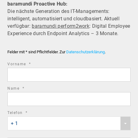
baramundi Proactive Hub:
Die nächste Generation des IT-Managements:
intelligent, automatisiert und cloudbasiert. Aktuell
verfügbar:
baramundi perform2work
: Digital Employee
Experience durch Endpoint Analytics – 3 Monate.
Felder mit * sind Pflichtfelder. Zur
Datenschutzerklärung
.
required
Vorname
*
field
required
Name
*
field
required
Telefon
*
Phone
field
+ 1
country
code