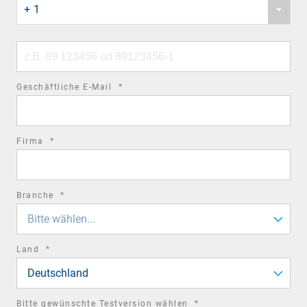
field
+ 1
country
code
Phone
number
required
Geschäftliche E-Mail
*
field
required
Firma
*
field
required
Branche
*
field
Bitte wählen...
required
Land
*
field
Deutschland
required
Bitte gewünschte Testversion wählen
*