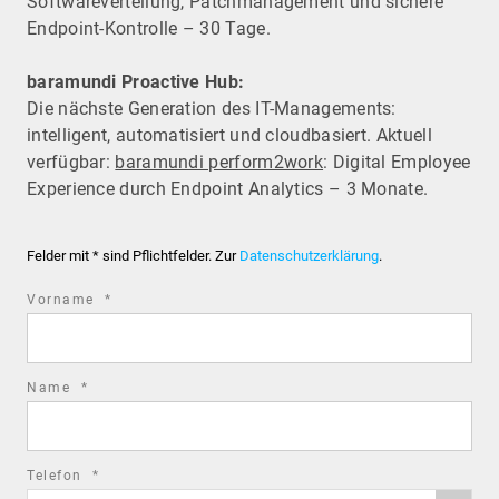
Software­verteilung, Patchmanagement und sichere
Endpoint-Kontrolle – 30 Tage.
baramundi Proactive Hub:
Die nächste Generation des IT-Managements:
intelligent, automatisiert und cloudbasiert. Aktuell
verfügbar:
baramundi perform2work
: Digital Employee
Experience durch Endpoint Analytics – 3 Monate.
Felder mit * sind Pflichtfelder. Zur
Datenschutzerklärung
.
required
Vorname
*
field
required
Name
*
field
required
Telefon
*
Phone