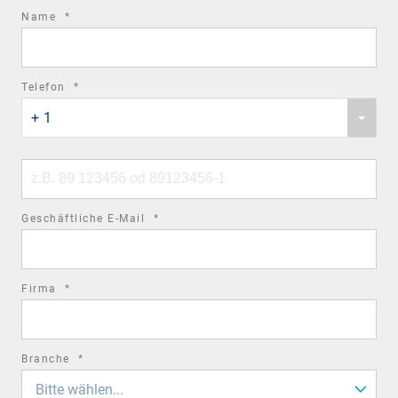
required
Name
*
field
required
Telefon
*
Phone
field
+ 1
country
code
Phone
number
required
Geschäftliche E-Mail
*
field
required
Firma
*
field
required
Branche
*
field
Bitte wählen...