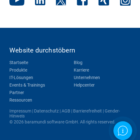
Website durchstöbern
Startseite
Blog
Produkte
Karriere
IT-Lösungen
Unternehmen
Events & Trainings
Helpcenter
Partner
Ressourcen
Impressum
|
Datenschutz
|
AGB
|
Barrierefreiheit
|
Gender-
Hinweis
© 2026 baramundi software GmbH. All rights reserved.