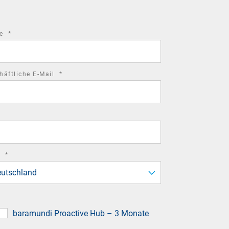
required
me
*
field
required
häftliche E-Mail
*
field
required
d
*
field
utschland
baramundi Proactive Hub – 3 Monate