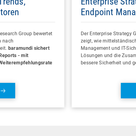
Trends,
Enterprise Str
ktoren
Endpoint Mana
Research Group bewertet
Der Enterprise Strategy
n nach
zeigt, wie mittelständi
eit.
baramundi sichert
Management und IT-Sicher
Reports
-
mit
Lösungen und die Zusamm
 Weiterempfehlungsrate
bessere Sicherheit und g