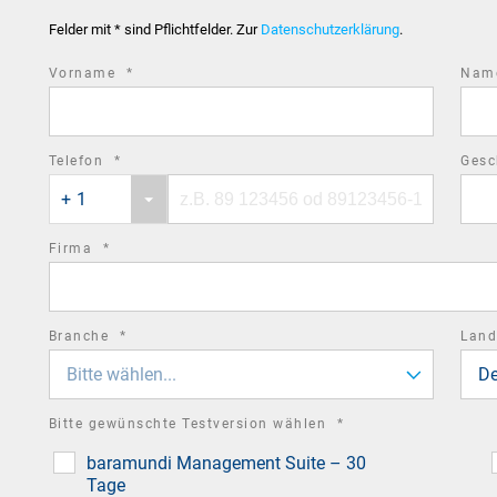
Felder mit * sind Pflichtfelder. Zur
Datenschutzerklärung
.
required
Vorname
*
Na
field
required
Telefon
*
Gesc
Phone
Phone
field
+ 1
country
number
code
required
Firma
*
field
required
Branche
*
Lan
field
Bitte wählen...
De
required
Bitte gewünschte Testversion wählen
*
field
baramundi Management Suite – 30
Tage