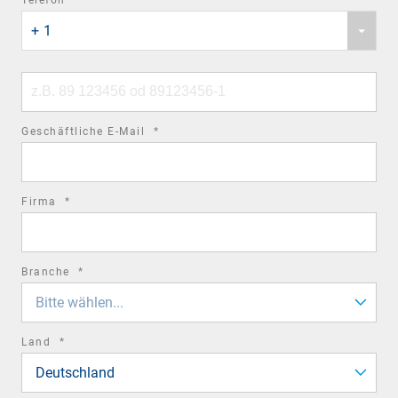
Phone
field
+ 1
country
code
Phone
number
required
Geschäftliche E-Mail
*
field
required
Firma
*
field
required
Branche
*
field
Bitte wählen...
required
Land
*
field
Deutschland