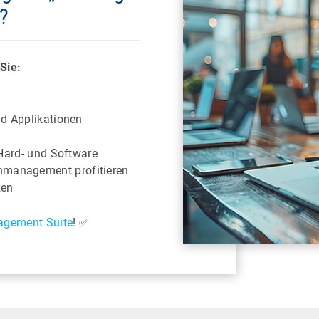
n?
Sie:
nd Applikationen
n Hard- und Software
nmanagement profitieren
zen
gement Suite
! ✅