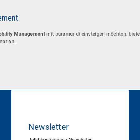
gement
obility Management
mit baramundi einsteigen möchten, biete
nar an.
Newsletter
Jetzt kostenlosen Newsletter