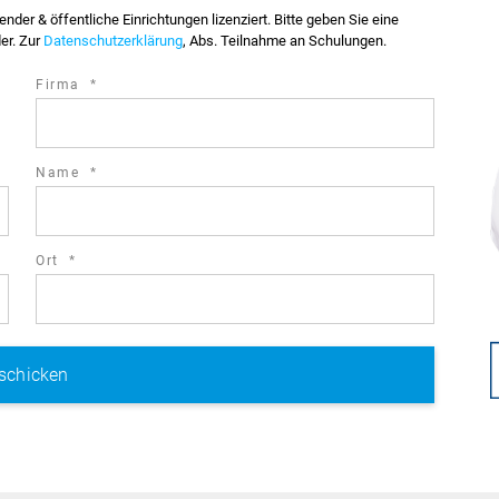
er & öffentliche Einrichtungen lizenziert. Bitte geben Sie eine
der. Zur
Datenschutzerklärung
, Abs. Teilnahme an Schulungen.
required
Firma
*
field
required
Name
*
field
required
Ort
*
field