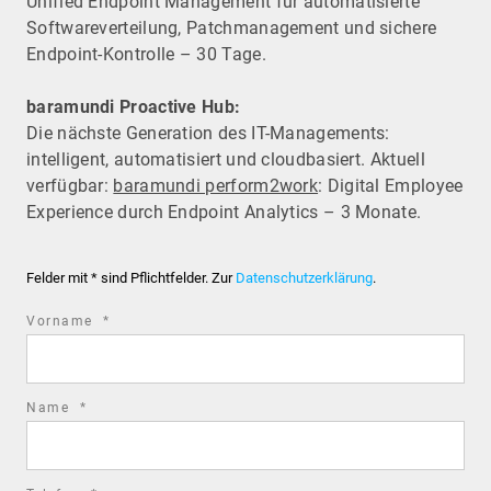
Unified Endpoint Management für automatisierte
Software­verteilung, Patchmanagement und sichere
Endpoint-Kontrolle – 30 Tage.
baramundi Proactive Hub:
Die nächste Generation des IT-Managements:
intelligent, automatisiert und cloudbasiert. Aktuell
verfügbar:
baramundi perform2work
: Digital Employee
Experience durch Endpoint Analytics – 3 Monate.
Felder mit * sind Pflichtfelder. Zur
Datenschutzerklärung
.
required
Vorname
*
field
required
Name
*
field