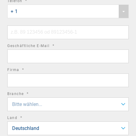
required
Telefon
*
Phone
field
+ 1
country
code
Phone
number
required
Geschäftliche E-Mail
*
field
required
Firma
*
field
required
Branche
*
field
Bitte wählen...
required
Land
*
field
Deutschland