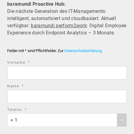
baramundi Proactive Hub:
Die nächste Generation des IT-Managements:
intelligent, automatisiert und cloudbasiert. Aktuell
verfügbar:
baramundi perform2work
: Digital Employee
Experience durch Endpoint Analytics – 3 Monate.
Felder mit * sind Pflichtfelder. Zur
Datenschutzerklärung
.
required
Vorname
*
field
required
Name
*
field
required
Telefon
*
Phone
field
+ 1
country
code