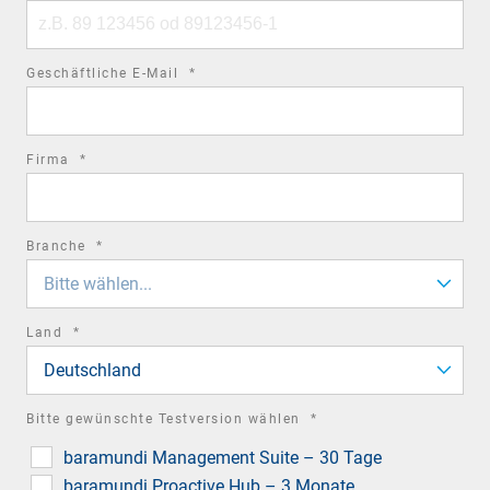
Phone
number
required
Geschäftliche E-Mail
*
field
required
Firma
*
field
required
Branche
*
field
Bitte wählen...
required
Land
*
field
Deutschland
required
Bitte gewünschte Testversion wählen
*
field
baramundi Management Suite – 30 Tage
baramundi Proactive Hub – 3 Monate