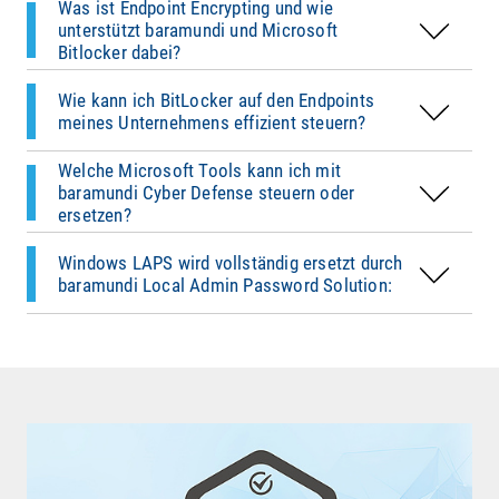
Was ist Endpoint Encrypting und wie
jederzeit im Dashboard überwachen
. So bleibt
Richtlinien – alles automatisiert und skalierbar.
Malware und Bedrohungen – über baramundi
unterstützt baramundi und Microsoft
Ihre Endpoint-Security stark, transparent und
zentral konfigurierbar, überwachbar und
Bitlocker dabei?
effizient – auch bei Hardwareänderungen oder
automatisierbar
BIOS-Updates.
Wie kann ich BitLocker auf den Endpoints
Microsoft BitLocker Administration:
meines Unternehmens effizient steuern?
Verschlüsselung von Endgeräten – inklusive
Wiederherstellungsschlüssel-Management
Welche Microsoft Tools kann ich mit
Eine
sichere, automatisierte Lösung
zur
und Richtliniensteuerung
baramundi Cyber Defense steuern oder
Verwaltung lokaler Admin-Passwörter – auch
ersetzen?
offline dank IEM (Internet-Enabled Endpoint
Management).
Windows LAPS wird vollständig ersetzt durch
baramundi Local Admin Password Solution: