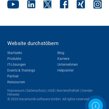
Website durchstöbern
Startseite
Blog
Produkte
Karriere
IT-Lösungen
Unternehmen
Events & Trainings
Helpcenter
Partner
Ressourcen
Impressum
|
Datenschutz
|
AGB
|
Barrierefreiheit
|
Gender-
Hinweis
© 2026 baramundi software GmbH. All rights reserved.