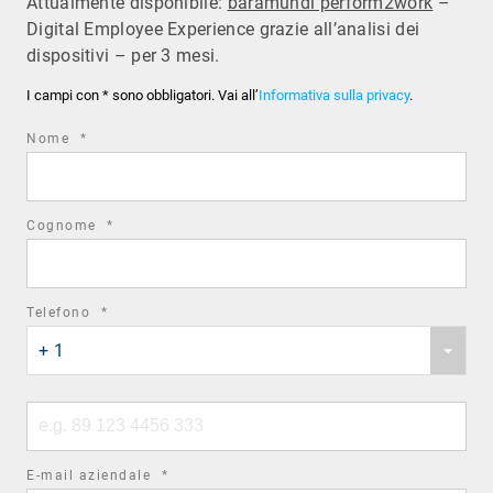
Attualmente disponibile:
baramundi perform2work
–
Digital Employee Experience grazie all’analisi dei
dispositivi – per 3 mesi.
I campi con * sono obbligatori. Vai all’
Informativa sulla privacy
.
required
Nome
*
field
required
Cognome
*
field
required
Telefono
*
Phone
field
+ 1
country
code
Phone
number
required
E-mail aziendale
*