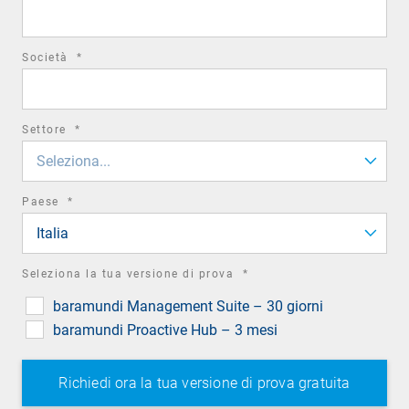
field
required
Società
*
field
required
Settore
*
field
Seleziona...
required
Paese
*
field
Italia
required
Seleziona la tua versione di prova
*
field
baramundi Management Suite – 30 giorni
baramundi Proactive Hub – 3 mesi