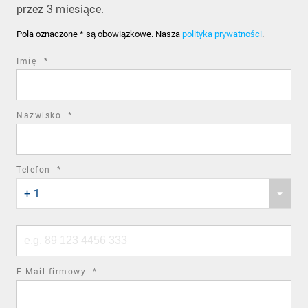
przez 3 miesiące.
Pola oznaczone * są obowiązkowe. Nasza
polityka prywatności
.
required
Imię
*
field
required
Nazwisko
*
field
required
Telefon
*
Phone
field
+ 1
country
code
Phone
number
required
E-Mail firmowy
*
field