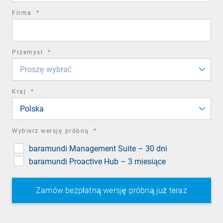
required
Firma
*
field
required
Przemysł
*
field
Proszę wybrać
required
Kraj
*
field
Polska
required
Wybierz wersję próbną
*
field
baramundi Management Suite – 30 dni
baramundi Proactive Hub – 3 miesiące