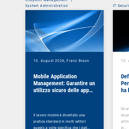
System Administration
IT Secur
10. August 2026,
Franz Braun
10.
Mobile Application
Def
Management: Garantire un
Per
utilizzo sicuro delle app
ha 
nei processi aziendali
sem
Gli 
Il lavoro mobile è diventato una
lacu
pratica standard in molti settori:
all'i
questo a volte significa che i dati…
in…