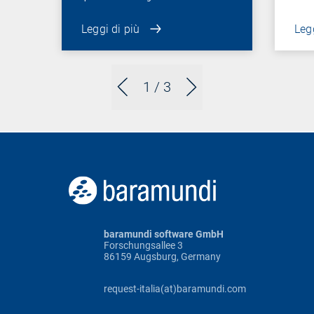
Leggi di più
Legg
1
/ 3
baramundi software GmbH
Forschungsallee 3
86159 Augsburg, Germany
request-italia(at)baramundi.com