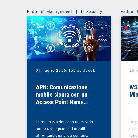
Endpoint Management
|
IT Security
Endpoin
01. luglio 2026,
Tobias Jacob
25.
APN: Comunicazione
WSU
mobile sicura con un
Mic
Access Point Name
privato
Le organizzazioni con un elevato
La g
numero di dipendenti mobili
dell
affrontano una sfida comune:
fond