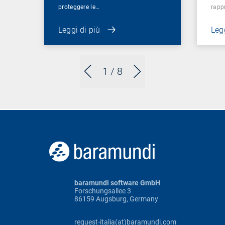
proteggere le…
rapp
Leggi di più
Legg
1
/ 8
baramundi software GmbH
Forschungsallee 3
86159 Augsburg, Germany
request-italia(at)baramundi.com