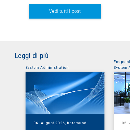
Vedi tutti i post
Leggi di più
Endpoin
System Administration
System 
06. August 2026,
baramundi
05.