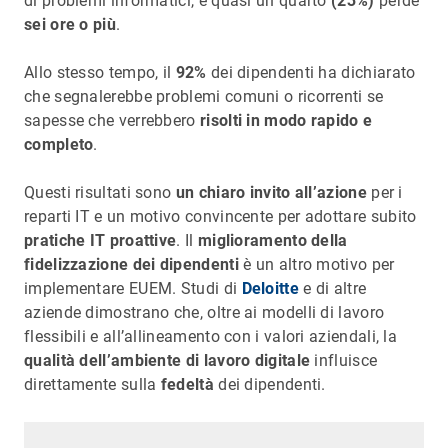
di problemi informatici, e quasi un quarto
(23%)
perde
sei ore o più
.
Allo stesso tempo, il
92%
dei dipendenti ha dichiarato
che segnalerebbe problemi comuni o ricorrenti se
sapesse che verrebbero
risolti in modo rapido e
completo
.
Questi risultati sono
un chiaro invito all’azione
per i
reparti IT e un motivo convincente per adottare subito
pratiche IT proattive
. Il
miglioramento della
fidelizzazione dei dipendenti
è un altro motivo per
implementare EUEM. Studi di
Deloitte
e di altre
aziende dimostrano che, oltre ai modelli di lavoro
flessibili e all’allineamento con i valori aziendali, la
qualità dell’ambiente di lavoro digitale
influisce
direttamente sulla
fedeltà
dei dipendenti.