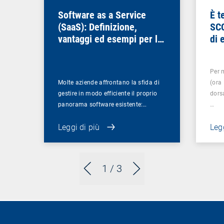
Software as a Service
È t
(SaaS): Definizione,
SCC
vantaggi ed esempi per le
di 
aziende
Per 
Molte aziende affrontano la sfida di
(ora
gestire in modo efficiente il proprio
dorsa
panorama software esistente:…
…
Leggi di più
Legg
1
/ 3