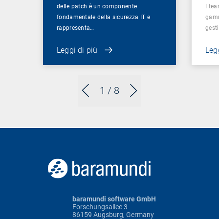
delle patch è un componente
I te
fondamentale della sicurezza IT e
gamm
rappresenta…
gest
Leggi di più
Legg
1
/ 8
baramundi software GmbH
Forschungsallee 3
86159 Augsburg, Germany