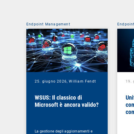
Endpoint Management
Endpoin
25. giugno 2026,
William Fendt
19.
WSUS: Il classico di
Uni
Microsoft è ancora valido?
com
com
La gestione degli aggiornamenti e