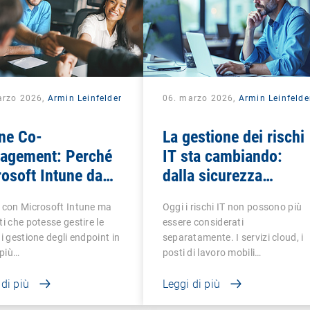
arzo 2026,
Armin Leinfelder
06. marzo 2026,
Armin Leinfelde
ne Co-
La gestione dei rischi
agement: Perché
IT sta cambiando:
osoft Intune da
dalla sicurezza
 non è sufficiente
reattiva alla sovranità
 con Microsoft Intune ma
Oggi i rischi IT non possono più
digitale
ti che potesse gestire le
essere considerati
di gestione degli endpoint in
separatamente. I servizi cloud, i
più…
posti di lavoro mobili…
 di più
Leggi di più