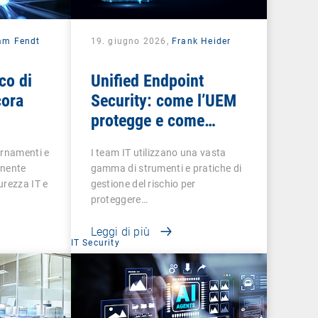
iam Fendt
19. giugno 2026,
Frank Heider
co di
Unified Endpoint
cora
Security: come l’UEM
protegge e come
mantenersi protetti
ornamenti e
I team IT utilizzano una vasta
onente
gamma di strumenti e pratiche di
urezza IT e
gestione del rischio per
proteggere…
Leggi di più
IT Security