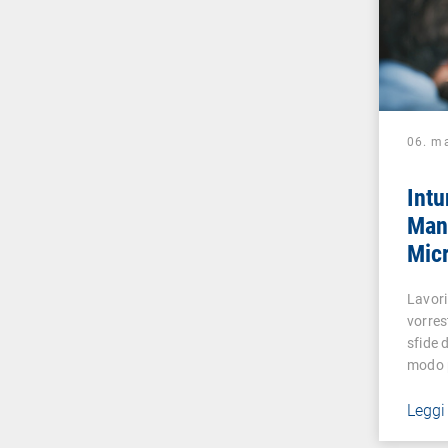
06. m
Intu
Man
Micr
solo
Lavori
vorres
sfide 
modo 
Leggi