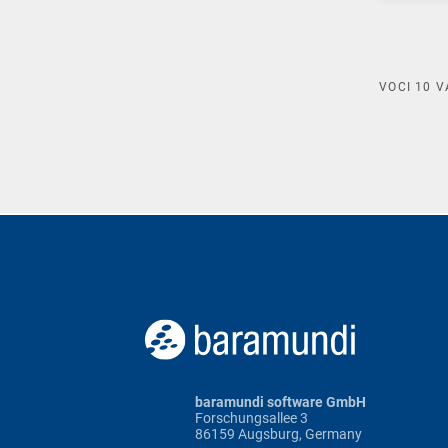
VOCI
10
V
baramundi software GmbH
Forschungsallee 3
86159 Augsburg, Germany