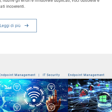
i, ridurre gli errori e rimuovere duplicati, voci obsolete e
ati incoerenti.
Leggi di più
Endpoint Management
|
IT Security
Endpoint Management