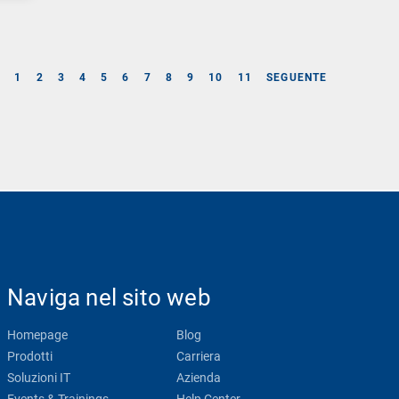
E
1
2
3
4
5
6
7
8
9
10
11
SEGUENTE
Naviga nel sito web
Homepage
Blog
Prodotti
Carriera
Soluzioni IT
Azienda
Events & Trainings
Help Center