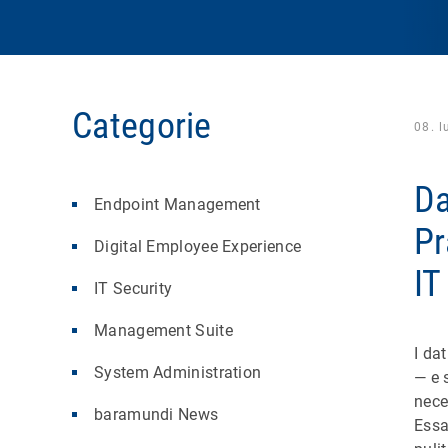
Categorie
08. l
Da
Endpoint Management
Pr
Digital Employee Experience
IT
IT Security
Management Suite
I da
System Administration
— e 
nece
baramundi News
Essa