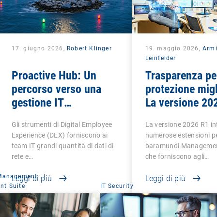
17. giugno 2026,
Robert Klinger
19. maggio 2026,
Arm
Leinfelder
Proactive Hub: Un
Trasparenza pe
percorso verso una
protezione migl
gestione IT
La versione 20
intelligente
porta chiarezza
Gli strumenti di Digital Employee
La versione 2026 R1 i
molti ambiti
Experience (DEX) forniscono ai
numerose estensioni pe
team IT grandi quantità di dati di
baramundi Management
rete e…
che forniscono agli…
 Management
|
Leggi di più
Leggi di più
t Suite
IT Security