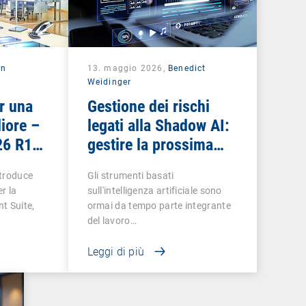
in
13. maggio 2026,
Benedict
Weidinger
r una
Gestione dei rischi
iore –
legati alla Shadow AI:
26 R1
gestire la prossima
 in
fase dell'IT ombra
ntroduce
Gli strumenti basati
r la
sull'intelligenza artificiale sono
 Suite,
ormai da tempo parte integrante
del lavoro…
Leggi di più