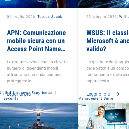
01. luglio 2026,
Tobias Jacob
25. giugno 2026,
Will
APN: Comunicazione
WSUS: Il classi
mobile sicura con un
Microsoft è an
Access Point Name
valido?
privato
Le organizzazioni con un elevato
La gestione degli aggi
numero di dipendenti mobili
delle patch è un comp
affrontano una sfida comune:
fondamentale della sic
proteggere le…
rappresenta…
Digital Employee Experience
|
Leggi di più
Leggi di più
IT Security
Management Suite