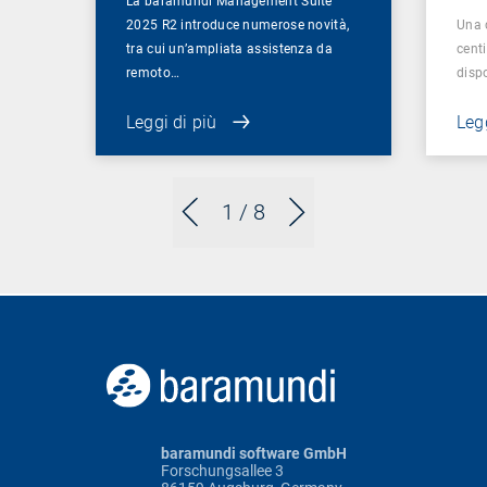
La baramundi Management Suite
2025 R2 introduce numerose novità,
Una 
tra cui un’ampliata assistenza da
centi
remoto…
dispo
Leggi di più
Legg
1
/ 8
baramundi software GmbH
Forschungsallee 3