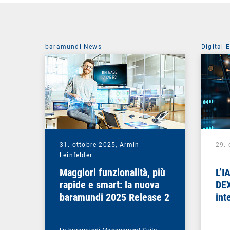
baramundi News
Digital 
31. ottobre 2025,
Armin
29. 
Leinfelder
Maggiori funzionalità, più
L’I
rapide e smart: la nuova
DEX
baramundi 2025 Release 2
int
l’i
dis