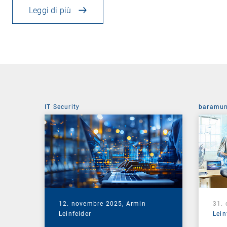
Leggi di più
IT Security
baramun
12. novembre 2025,
Armin
31. 
Leinfelder
Lein