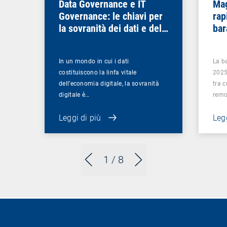
Data Governance e IT
Mag
Governance: le chiavi per
rap
la sovranità dei dati e del
bar
digitale
In un mondo in cui i dati
La b
costituiscono la linfa vitale
2025
dell’economia digitale, la sovranità
tra 
digitale è…
rem
Leggi di più
Legg
1
/ 8