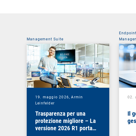
Endpoin
Management Suite
Managem
19. maggio 2026,
Armin
02. 
Leinfelder
Trasparenza per una
Il 
protezione migliore – La
ges
versione 2026 R1 porta
chiarezza in molti ambiti