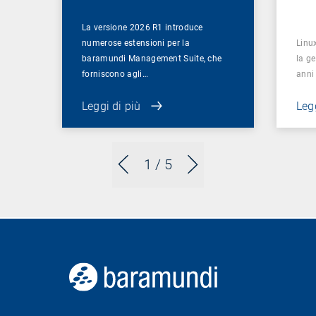
La versione 2026 R1 introduce
numerose estensioni per la
Linu
baramundi Management Suite, che
la ge
forniscono agli…
anni
Leggi di più
Legg
1
/ 5