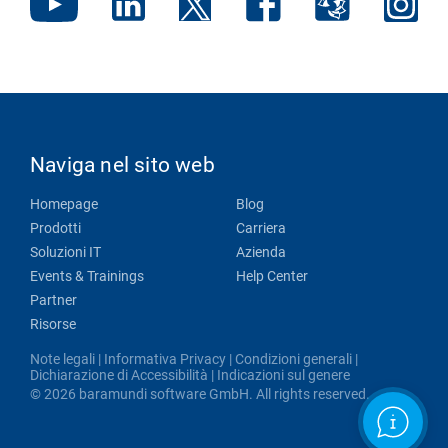
Naviga nel sito web
Homepage
Blog
Prodotti
Carriera
Soluzioni IT
Azienda
Events & Trainings
Help Center
Partner
Risorse
Note legali
|
Informativa Privacy
|
Condizioni generali
|
Dichiarazione di Accessibilità
|
Indicazioni sul genere
© 2026 baramundi software GmbH. All rights reserved.