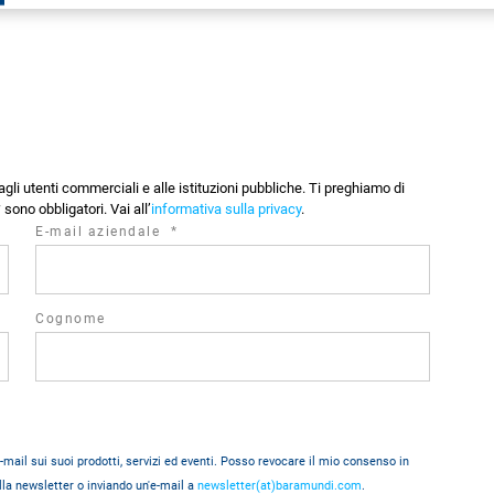
O
li utenti commerciali e alle istituzioni pubbliche. Ti preghiamo di
sono obbligatori. Vai all’
informativa sulla privacy
.
required
E-mail aziendale
*
field
Cognome
ail sui suoi prodotti, servizi ed eventi. Posso revocare il mio consenso in
lla newsletter o inviando un'e-mail a
newsletter(at)baramundi.com
.