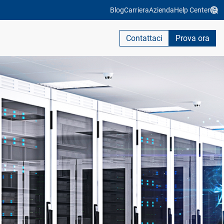
Blog
Carriera
Azienda
Help Center
Contattaci
Prova ora