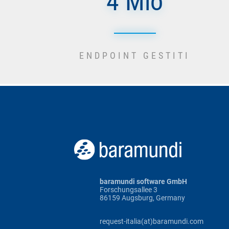
4 Mio
ENDPOINT GESTITI
baramundi software GmbH
Forschungsallee 3
86159 Augsburg, Germany
request-italia(at)baramundi.com