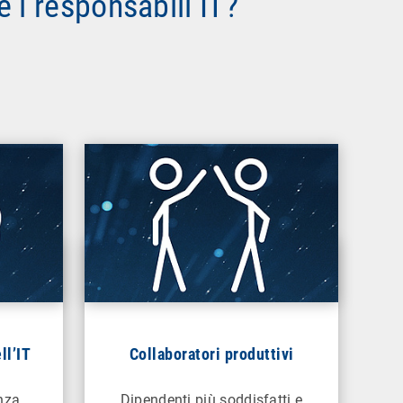
 i responsabili IT?
ll’IT
Collaboratori produttivi
nza
Dipendenti più soddisfatti e