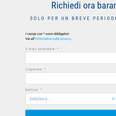
Richiedi ora bar
SOLO PER UN BREVE PERIOD
I campi con * sono obbligatori.
Vai all’
Informativa sulla privacy
.
required
E-mail aziendale
*
field
required
Cognome
*
field
required
Settore
*
field
Seleziona...