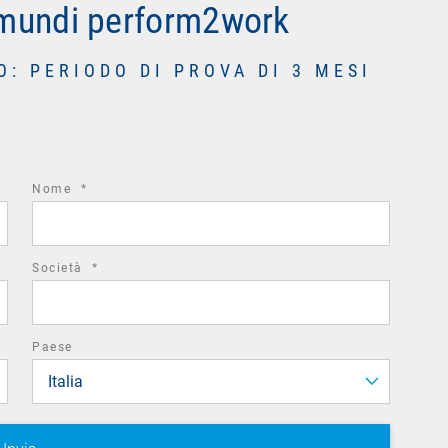
amundi perform2work
O: PERIODO DI PROVA DI 3 MESI
required
Nome
*
field
required
Società
*
field
Paese
Italia