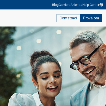
Blog
Carriera
Azienda
Help Center
Contattaci
Prova ora