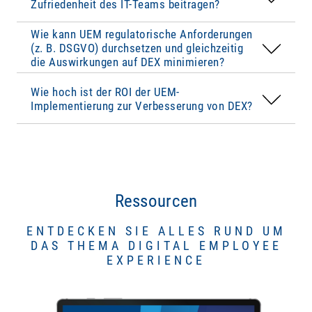
Praxisbeispiele zeigen oft einen
positiven ROI
Zufriedenheit des IT-Teams beitragen?
Hürden oder Performanceverluste beeinträchtigt
innerhalb von 6–18 Monaten, insbesondere
werden.
So wird Datenschutz erfolgreich
Wie kann UEM regulatorische Anforderungen
wenn
UEM
hilft, manuelle Prozesse zu
umgesetzt, ohne die Digital Employee
(z. B. DSGVO) durchsetzen und gleichzeitig
automatisieren und IT-Ressourcen effizienter
Experience zu stören.
die Auswirkungen auf DEX minimieren?
einzusetzen.
Link zu:
www.baramundi.com/de-de/whitepaper-
Wie hoch ist der ROI der UEM-
roi/
Implementierung zur Verbesserung von DEX?
Ressourcen
ENTDECKEN SIE ALLES RUND UM
DAS THEMA DIGITAL EMPLOYEE
EXPERIENCE