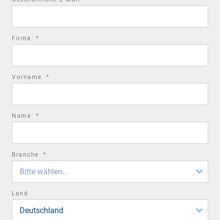
field
required
Firma
*
field
required
Vorname
*
field
required
Name
*
field
required
Branche
*
field
Bitte wählen...
Land
Deutschland