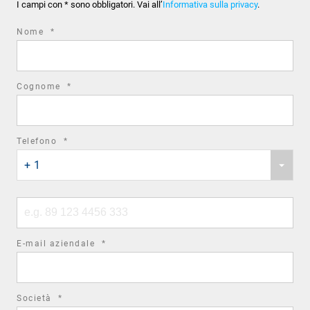
I campi con * sono obbligatori. Vai all’
Informativa sulla privacy
.
required
Nome
*
field
required
Cognome
*
field
required
Telefono
*
Phone
field
+ 1
country
code
Phone
number
required
E-mail aziendale
*
field
required
Società
*