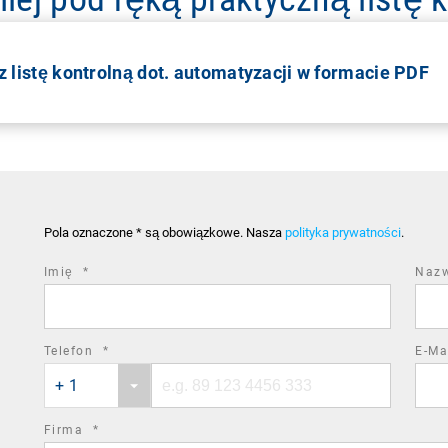
z listę kontrolną dot. automatyzacji w formacie PDF
Pola oznaczone * są obowiązkowe. Nasza
polityka prywatności
.
required
Imię
*
Naz
field
required
Telefon
*
E-Ma
Phone
Phone
field
+ 1
country
number
code
required
Firma
*