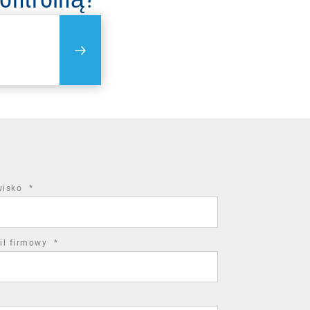
required
wisko
*
field
required
il firmowy
*
field