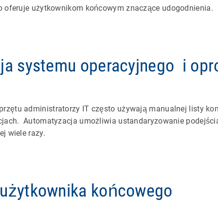
to oferuje użytkownikom końcowym znaczące udogodnienia.
cja systemu operacyjnego i op
zętu administratorzy IT często używają manualnej listy kon
acjach. Automatyzacja umożliwia ustandaryzowanie podejści
j wiele razy.
 użytkownika końcowego