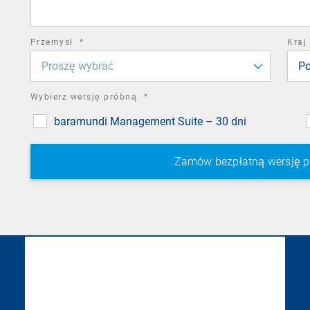
field
required
Przemysł
*
Kraj
field
Proszę wybrać
Po
required
Wybierz wersję próbną
*
field
baramundi Management Suite – 30 dni