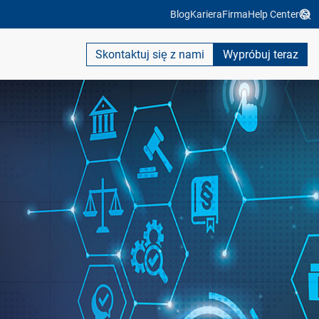
Blog
Kariera
Firma
Help Center
Skontaktuj się z nami
Wypróbuj teraz