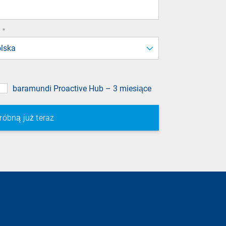
required
*
field
lska
baramundi Proactive Hub – 3 miesiące