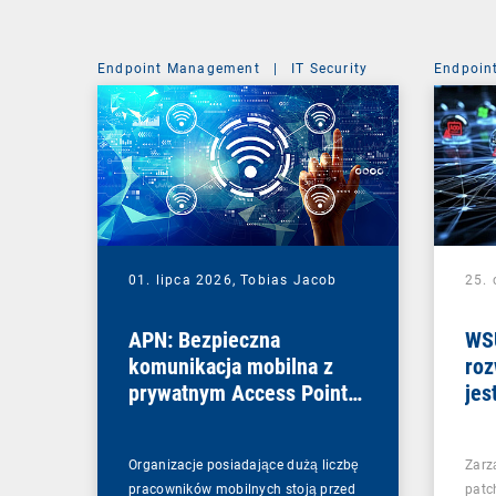
Endpoint Management
|
IT Security
Endpoin
01. lipca 2026,
Tobias Jacob
25.
APN: Bezpieczna
WSU
komunikacja mobilna z
roz
prywatnym Access Point
jes
Name
Organizacje posiadające dużą liczbę
Zarz
pracowników mobilnych stoją przed
patc