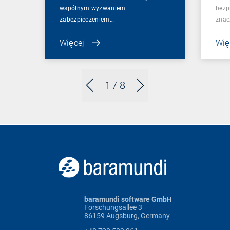
wspólnym wyzwaniem:
bezp
zabezpieczeniem…
znac
Więcej
Wię
1
/ 8
baramundi software GmbH
Forschungsallee 3
86159 Augsburg, Germany