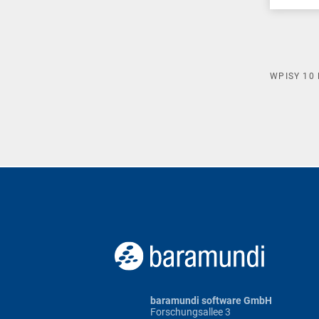
WPISY
10
baramundi software GmbH
Forschungsallee 3