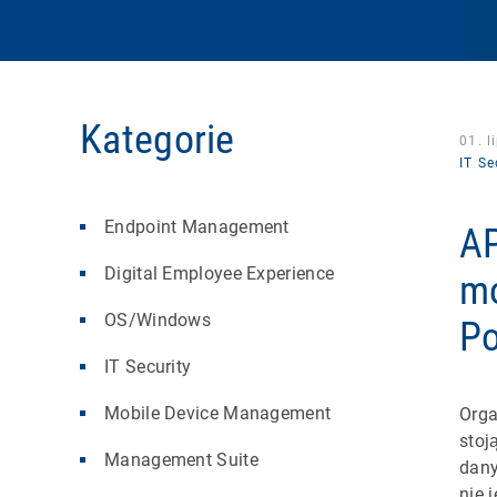
Kategorie
01. l
IT Se
Endpoint Management
AP
Digital Employee Experience
mo
OS/Windows
Po
IT Security
Mobile Device Management
Orga
stoj
Management Suite
dany
nie 