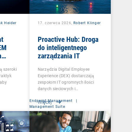
nk Heider
17. czerwca 2026,
Robert Klinger
nt
Proactive Hub: Droga
UEM
do inteligentnego
m
zarządzania IT
niony
ą szeroki
Narzędzia Digital Employee
raktyk
Experience (DEX) dostarczają
 aby
zespołom IT ogromnych ilości
danych sieciowych i…
Endpoint Management
|
Więcej
Management Suite