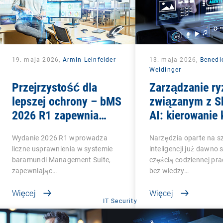
19. maja 2026,
Armin Leinfelder
13. maja 2026,
Benedi
Weidinger
Przejrzystość dla
Zarządzanie ry
lepszej ochrony – bMS
związanym z 
2026 R1 zapewnia
AI: kierowanie 
pełną widoczność w
fazą Shadow I
Wydanie 2026 R1 wprowadza
Narzędzia oparte na s
wielu obszarach
liczne usprawnienia w systemie
inteligencji już dawno s
baramundi Management Suite,
częścią codziennej pra
zapewniając…
bez wiedzy…
Więcej
Więcej
IT Security