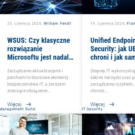
25. czerwca 2026,
William Fendt
19. czerwca 2026,
Fra
WSUS: Czy klasyczne
Unified Endpoi
rozwiązanie
Security: jak 
Microsoftu jest nadal
chroni i jak sa
warte uwagi?
pozostaje chro
Zarządzanie aktualizacjami i
Zespoły IT wykorzystuj
patchami to kluczowe elementy
zakres narzędzi oraz p
bezpieczeństwa IT, a zarazem
zarządzania ryzykiem,
znaczące obciążenie…
chronić…
Więcej
Więcej
Management Suite
IT Security