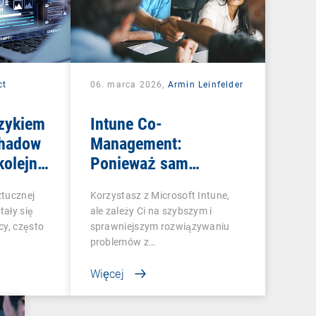
ct
06. marca 2026,
Armin Leinfelder
zykiem
Intune Co-
Shadow
Management:
kolejną
Ponieważ sam
T
Microsoft Intune to za
ztucznej
Korzystasz z Microsoft Intune,
mało
tały się
ale zależy Ci na szybszym i
cy, często
sprawniejszym rozwiązywaniu
problemów z…
Więcej