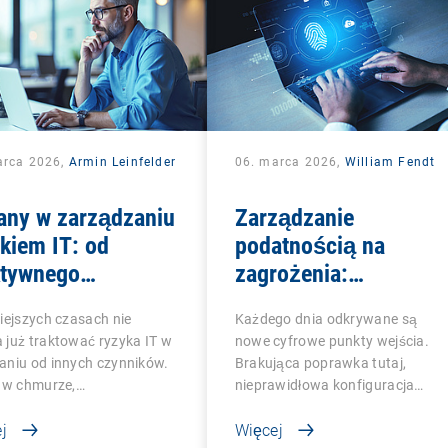
arca 2026,
Armin Leinfelder
06. marca 2026,
William Fendt
any w zarządzaniu
Zarządzanie
kiem IT: od
podatnością na
ktywnego
zagrożenia:
pieczeństwa do
wykrywanie luk w
iejszych czasach nie
Każdego dnia odkrywane są
owej
zabezpieczeniach,
już traktować ryzyka IT w
nowe cyfrowe punkty wejścia.
erenności
zanim zrobią to
aniu od innych czynników.
Brakująca poprawka tutaj,
atakujący
i w chmurze,…
nieprawidłowa konfiguracja…
j
Więcej