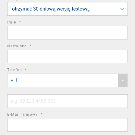
field
otrzymać 30-dniową wersję testową.
required
Imię
*
field
required
Nazwisko
*
field
required
Telefon
*
Phone
field
+ 1
country
code
Phone
number
required
E-Mail firmowy
*
field