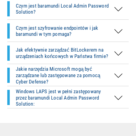
bezpieczeństwa, takimi jak model TIER.
centralnie zarządzać szyfrowaniem: sprawdzać
Państwo definiować polityki, bezpiecznie
Czym jest baramundi Local Admin Password
Microsoft bezpośrednio w
baramundi
status, zarządzać kluczami odzyskiwania i
zarządzać kluczami odzyskiwania oraz
Solution?
Management Suite
:
ustalać polityki – wszystko w sposób
monitorować status szyfrowania w panelu
zautomatyzowany i skalowalny.
zarządzania. Dzięki temu bezpieczeństwo
Czym jest szyfrowanie endpointów i jak
Microsoft Defender Antivirus:
Ochrona przed
endpointów pozostaje silne, przejrzyste i
baramundi w tym pomaga?
złośliwym oprogramowaniem i zagrożeniami
efektywne – także przy zmianach sprzętu czy
– centralnie konfigurowalna, monitorowalna i
aktualizacjach BIOS.
Jak efektywnie zarządzać BitLockerem na
automatyzowalna za pomocą baramundi
urządzeniach końcowych w Państwa firmie?
Microsoft BitLocker:
Szyfrowanie urządzeń
końcowych – w tym zarządzanie kluczami
Jakie narzędzia Microsoft mogą być
odzyskiwania i kontrola polityk
Bezpieczne, zautomatyzowane rozwiązanie do
zarządzane lub zastępowane za pomocą
zarządzania lokalnymi hasłami administratora –
Cyber Defense?
także w trybie offline dzięki IEM (Internet-
Windows LAPS jest w pełni zastępowany
Enabled Endpoint Management).
przez baramundi Local Admin Password
Solution: