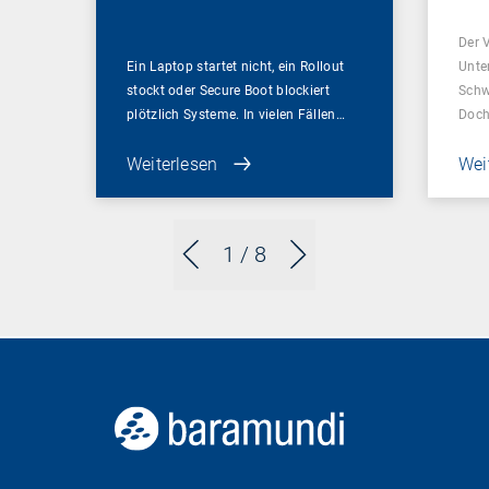
Sch
Der 
Ein Laptop startet nicht, ein Rollout
Unte
stockt oder Secure Boot blockiert
Schw
plötzlich Systeme. In vielen Fällen…
Doch
Weiterlesen
Wei
1
/ 8