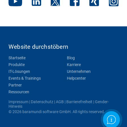
Website durchstöbern
Startseite
Blog
Produkte
Karriere
IT-Lösungen
Unternehmen
Events & Trainings
Helpcenter
Partner
Ressourcen
Impressum
|
Datenschutz
|
AGB
|
Barrierefreiheit
|
Gender-
Hinweis
© 2026 baramundi software GmbH. All rights reserved.