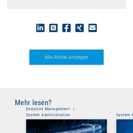
Alle Artikel anzeigen
Mehr lesen?
Endpoint Management
|
System Administration
System 