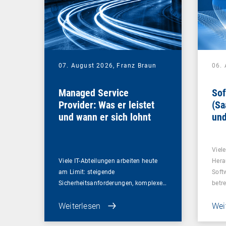
07. August 2026,
Franz Braun
06.
Managed Service
Sof
Provider: Was er leistet
(Sa
und wann er sich lohnt
und
Un
Viel
Viele IT-Abteilungen arbeiten heute
Hera
am Limit: steigende
Soft
Sicherheitsanforderungen, komplexe…
betr
Weiterlesen
Wei