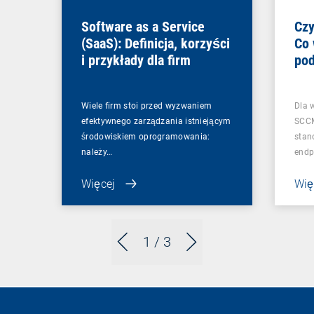
Software as a Service
Czy
(SaaS): Definicja, korzyści
Co 
i przykłady dla firm
pod
zmi
Wiele firm stoi przed wyzwaniem
Dla 
efektywnego zarządzania istniejącym
SCCM
środowiskiem oprogramowania:
stan
należy…
endp
Więcej
Wię
1
/ 3