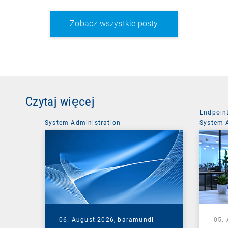
Zobacz wszystkie posty
Czytaj więcej
Endpoin
System Administration
System 
06. August 2026,
baramundi
05.