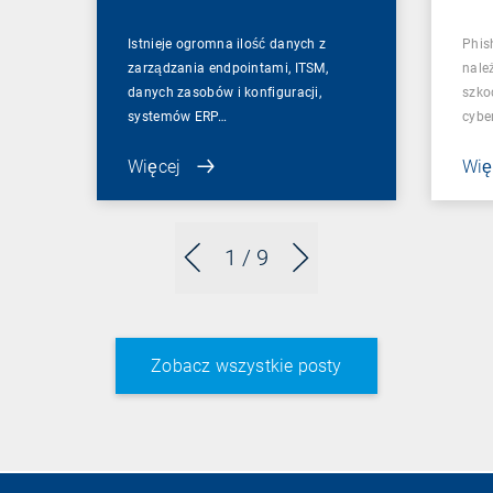
Istnieje ogromna ilość danych z
Phis
zarządzania endpointami, ITSM,
nale
danych zasobów i konfiguracji,
szko
systemów ERP…
cybe
Więcej
Wię
1
/ 9
Zobacz wszystkie posty