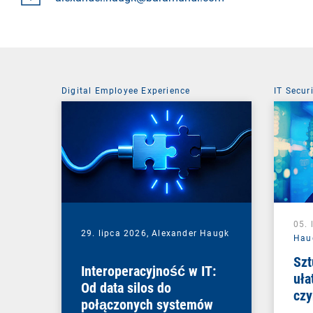
Digital Employee Experience
IT Secur
05. 
29. lipca 2026,
Alexander Haugk
Hau
Szt
Interoperacyjność w IT:
uła
Od data silos do
czy
połączonych systemów
nie