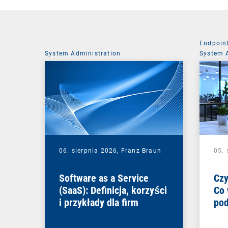
Endpoin
System Administration
System 
06. sierpnia 2026,
Franz Braun
05. 
Software as a Service
Czy
(SaaS): Definicja, korzyści
Co 
i przykłady dla firm
pod
zmi