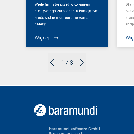
Wiele firm stoi przed wyzwaniem
Dla 
efektywnego zarządzania istniejącym
SCCM
środowiskiem oprogramowania:
stan
należy…
endp
Więcej
Wię
1
/ 8
baramundi software GmbH
Forschungsallee 3