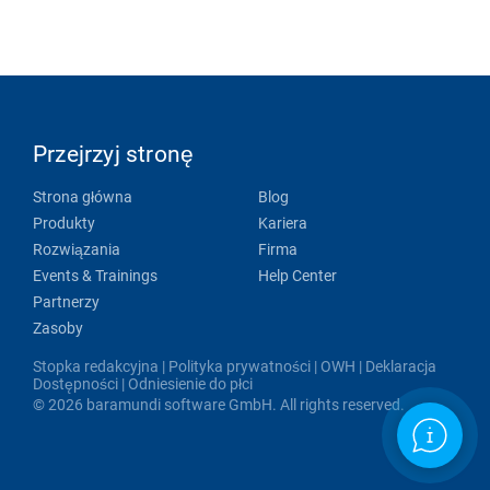
Przejrzyj stronę
Strona główna
Blog
Produkty
Kariera
Rozwiązania
Firma
Events & Trainings
Help Center
Partnerzy
Zasoby
Stopka redakcyjna
|
Polityka prywatności
|
OWH
|
Deklaracja
Dostępności
|
Odniesienie do płci
© 2026 baramundi software GmbH. All rights reserved.