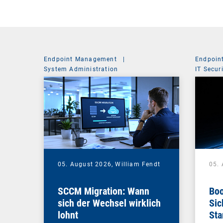
Endpoint Management
|
Endpoin
System Administration
IT Secur
05. August 2026,
William Fendt
05.
SCCM Migration: Wann
Boo
sich der Wechsel wirklich
Sic
lohnt
Sta