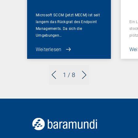
ent
Microsoft SCCM (jetzt MECM) ist seit
langem das Rückgrat des Endpoint
Ein L
Managements. Da sich die
stoc
Umgebungen…
plötz
Weiterlesen
Wei
1
/ 8