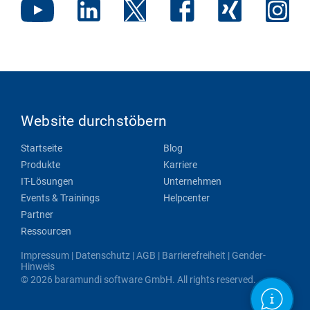
Website durchstöbern
Startseite
Blog
Produkte
Karriere
IT-Lösungen
Unternehmen
Events & Trainings
Helpcenter
Partner
Ressourcen
Impressum
|
Datenschutz
|
AGB
|
Barrierefreiheit
|
Gender-
Hinweis
© 2026 baramundi software GmbH. All rights reserved.