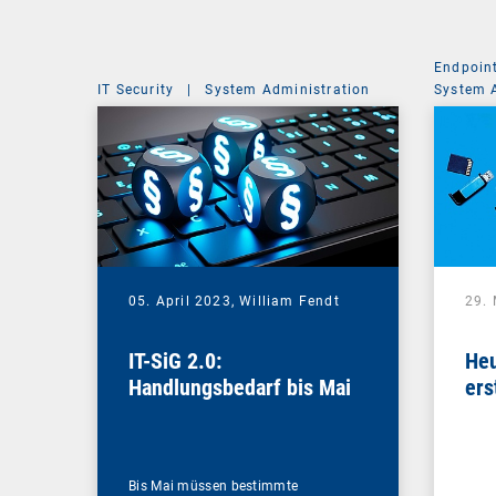
Endpoin
IT Security
|
System Administration
System 
05. April 2023,
William Fendt
29.
IT-SiG 2.0:
Heu
Handlungsbedarf bis Mai
ers
Bis Mai müssen bestimmte