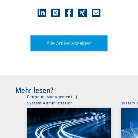
Alle Artikel anzeigen
Mehr lesen?
Endpoint Management
|
System Administration
System 