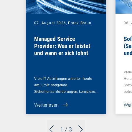
07. August 2026,
Franz Braun
06.
Managed Service
Sof
Provider: Was er leistet
(Sa
und wann er sich lohnt
und
Un
Viel
Viele IT-Abteilungen arbeiten heute
Hera
am Limit: steigende
Soft
Sicherheitsanforderungen, komplexe…
betr
Weiterlesen
Wei
1
/ 3