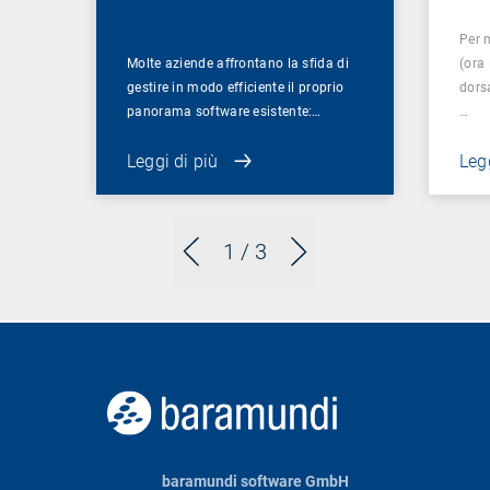
Per 
Molte aziende affrontano la sfida di
(ora
gestire in modo efficiente il proprio
dorsa
panorama software esistente:…
…
Leggi di più
Legg
1
/ 3
baramundi software GmbH