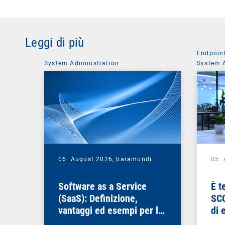
Leggi di più
Endpoin
System Administration
System 
06. August 2026,
baramundi
05.
Software as a Service
È t
(SaaS): Definizione,
SCC
vantaggi ed esempi per le
di 
aziende