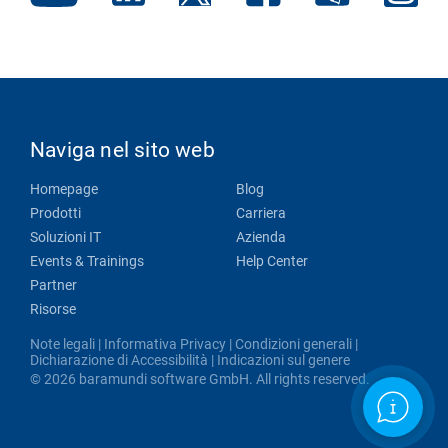
Naviga nel sito web
Homepage
Blog
Prodotti
Carriera
Soluzioni IT
Azienda
Events & Trainings
Help Center
Partner
Risorse
Note legali
|
Informativa Privacy
|
Condizioni generali
|
Dichiarazione di Accessibilità
|
Indicazioni sul genere
© 2026 baramundi software GmbH. All rights reserved.