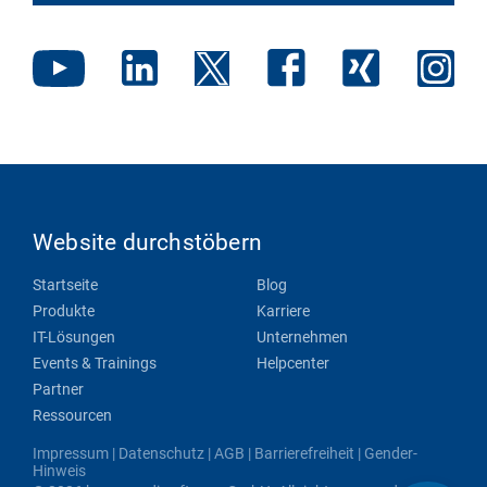
Website durchstöbern
Startseite
Blog
Produkte
Karriere
IT-Lösungen
Unternehmen
Events & Trainings
Helpcenter
Partner
Ressourcen
Impressum
|
Datenschutz
|
AGB
|
Barrierefreiheit
|
Gender-
Hinweis