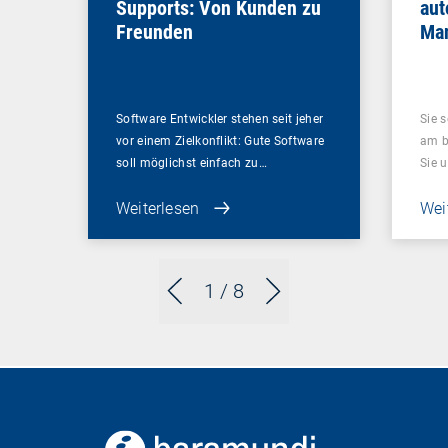
Supports: Von Kunden zu
aut
Freunden
Ma
Software Entwickler stehen seit jeher
Sie 
vor einem Zielkonflikt: Gute Software
am be
soll möglichst einfach zu…
Sie 
Weiterlesen
Wei
1
/ 8