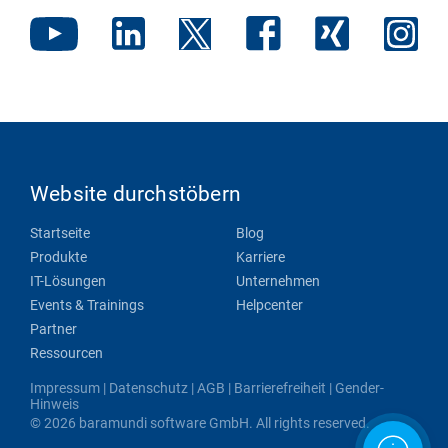
Website durchstöbern
Startseite
Blog
Produkte
Karriere
IT-Lösungen
Unternehmen
Events & Trainings
Helpcenter
Partner
Ressourcen
Impressum
|
Datenschutz
|
AGB
|
Barrierefreiheit
|
Gender-
Hinweis
© 2026 baramundi software GmbH. All rights reserved.