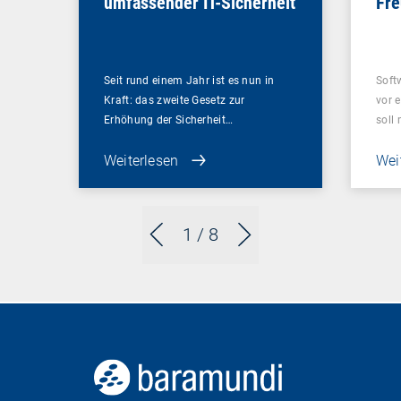
umfassender IT-Sicherheit
Fr
Seit rund einem Jahr ist es nun in
Softw
Kraft: das zweite Gesetz zur
vor 
Erhöhung der Sicherheit…
soll
Weiterlesen
Wei
1
/ 8