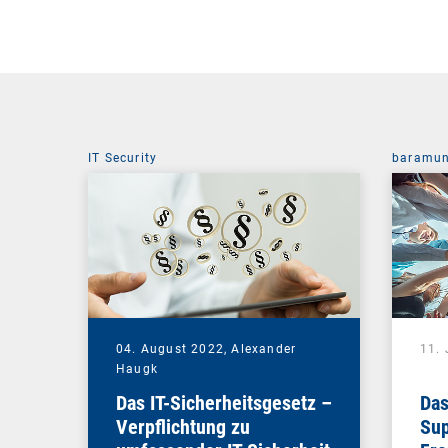
IT Security
baramun
04. August 2022,
Alexander
11. 
Haugk
Das IT-Sicherheitsgesetz –
Das
Verpflichtung zu
Sup