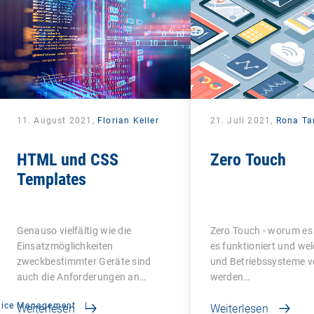
11. August 2021,
Florian Keller
21. Juli 2021,
Rona Ta
HTML und CSS
Zero Touch
Templates
Genauso vielfältig wie die
Zero Touch - worum es 
Einsatzmöglichkeiten
es funktioniert und we
zweckbestimmter Geräte sind
und Betriebssysteme v
auch die Anforderungen an
werden…
deren…
vice Management
|
Weiterlesen
Weiterlesen