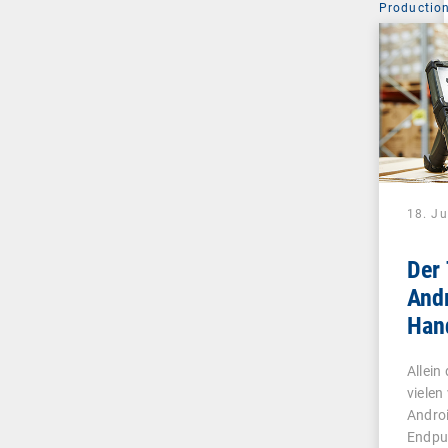
Production
18. J
Der 
Andr
Hand
Logi
Allein
Pro
vielen
verw
Andro
Endpu