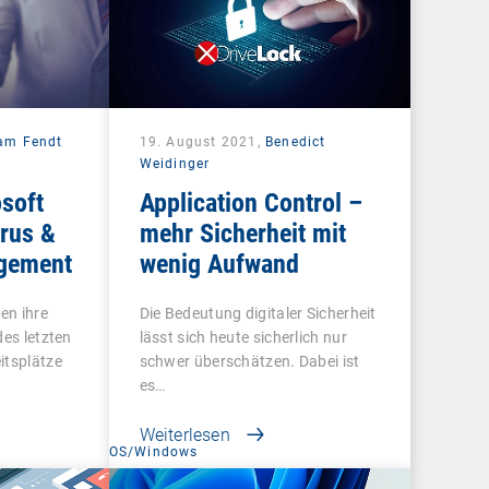
iam Fendt
19. August 2021,
Benedict
Weidinger
osoft
Application Control –
irus &
mehr Sicherheit mit
agement
wenig Aufwand
en ihre
Die Bedeutung digitaler Sicherheit
des letzten
lässt sich heute sicherlich nur
itsplätze
schwer überschätzen. Dabei ist
es…
Weiterlesen
t
OS/Windows