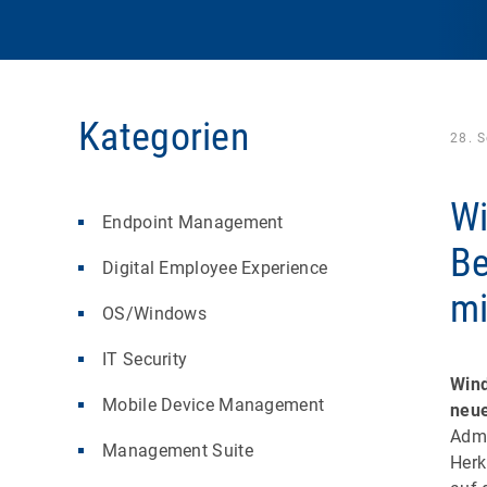
Kategorien
28. 
Wi
Endpoint Management
Be
Digital Employee Experience
mi
OS/Windows
IT Security
Win
Mobile Device Management
neu
Admi
Management Suite
Herk