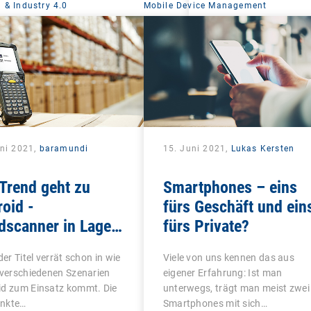
 & Industry 4.0
Mobile Device Management
uni 2021,
baramundi
15. Juni 2021,
Lukas Kersten
Trend geht zu
Smartphones – eins
oid -
fürs Geschäft und ein
scanner in Lager,
fürs Private?
stik, Handel und
 der Titel verrät schon in wie
Viele von uns kennen das aus
duktion zeitgemäß
 verschiedenen Szenarien
eigener Erfahrung: Ist man
alten
id zum Einsatz kommt. Die
unterwegs, trägt man meist zwei
nkte…
Smartphones mit sich…