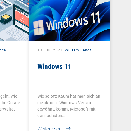
nca
13. Juli 2021,
William Fendt
Windows 11
geht, wie
Wie so oft: Kaum hat man sich an
lche Geräte
die aktuelle Windows-Version
erwaltet
gewöhnt, kommt Microsoft mit
der nächsten…
Weiterlesen