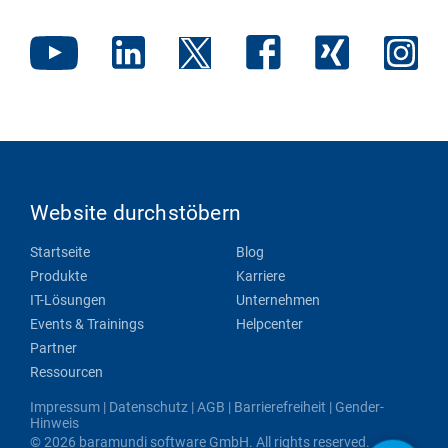
Website durchstöbern
Startseite
Blog
Produkte
Karriere
IT-Lösungen
Unternehmen
Events & Trainings
Helpcenter
Partner
Ressourcen
Impressum
|
Datenschutz
|
AGB
|
Barrierefreiheit
|
Gender-
Hinweis
© 2026 baramundi software GmbH. All rights reserved.