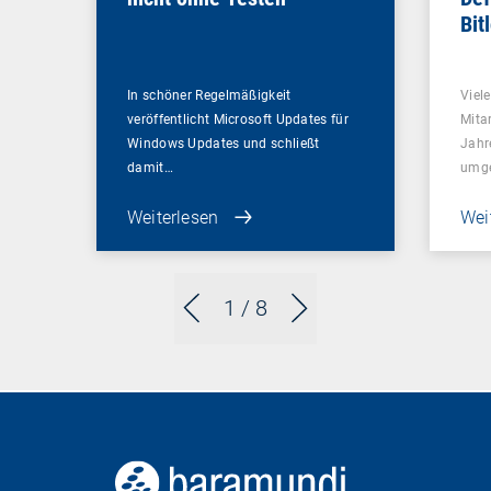
Bit
In schöner Regelmäßigkeit
Viel
veröffentlicht Microsoft Updates für
Mitar
Windows Updates und schließt
Jahr
damit…
umge
Weiterlesen
Wei
1
/ 8