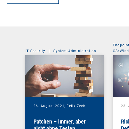
Endpoin
IT Security
|
System Administration
OS/Win
26. August 2021,
Felix Zech
23.
Patchen – immer, aber
Ric
nicht ohne Testen
Def