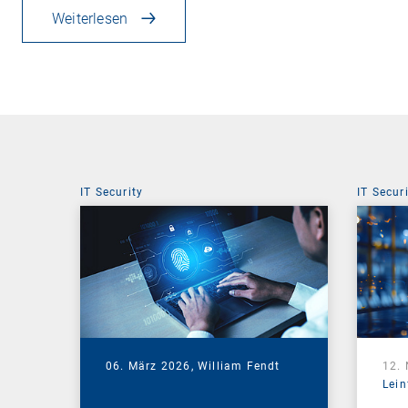
Weiterlesen
IT Security
IT Secur
06. März 2026,
William Fendt
12.
Lein