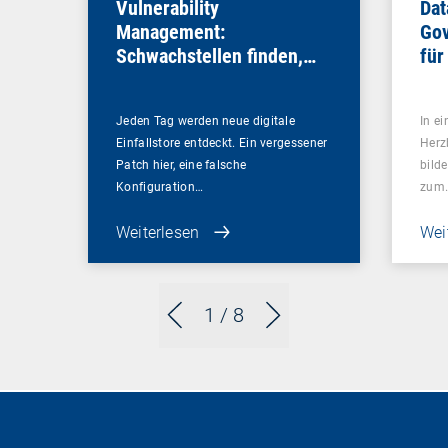
Vulnerability
Dat
Management:
Gov
Schwachstellen finden,
für
bevor es andere tun
Sou
Jeden Tag werden neue digitale
In ei
Einfallstore entdeckt. Ein vergessener
Herz
Patch hier, eine falsche
bilde
Konfiguration…
zum
Weiterlesen
Wei
1
/ 8