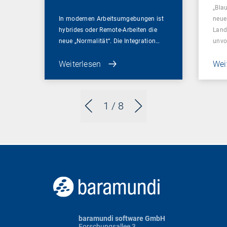
„Bla
In modernen Arbeitsumgebungen ist
neue 
hybrides oder Remote-Arbeiten die
Land
neue „Normalität“. Die Integration…
unvo
Weiterlesen
Wei
1
/ 8
baramundi software GmbH
Forschungsallee 3