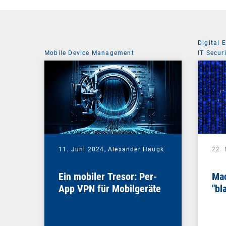
Digital 
Mobile Device Management
IT Secur
11. Juni 2024,
Alexander Haugk
22.
Ein mobiler Tresor: Per-
Mac
App VPN für Mobilgeräte
"bl