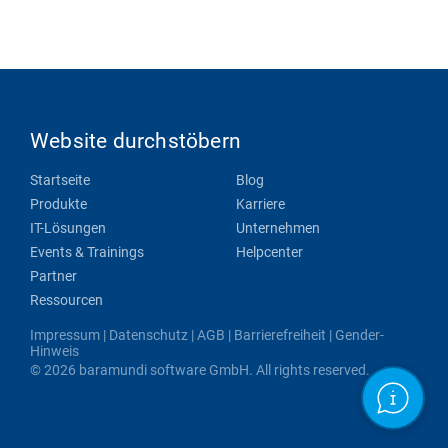
Website durchstöbern
Startseite
Blog
Produkte
Karriere
IT-Lösungen
Unternehmen
Events & Trainings
Helpcenter
Partner
Ressourcen
Impressum
|
Datenschutz
|
AGB
|
Barrierefreiheit
|
Gender-
Hinweis
© 2026 baramundi software GmbH. All rights reserved.