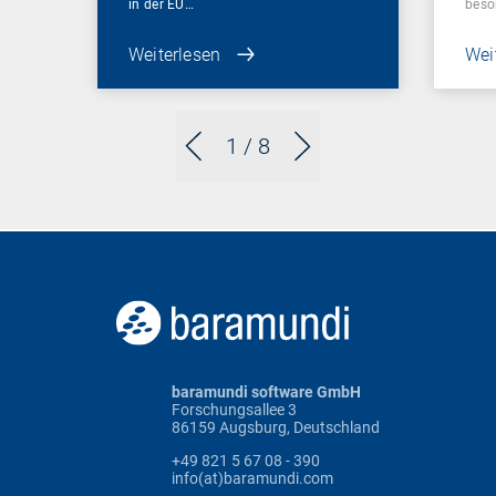
in der EU…
beso
Weiterlesen
Wei
1
/ 8
baramundi software GmbH
Forschungsallee 3
86159 Augsburg, Deutschland
+49 821 5 67 08 - 390
info(at)baramundi.com