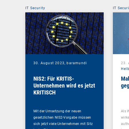
IT Security
IT Secur
30. August 2023,
baramundi
23.
Hel
NIS2: Für KRITIS-
Mal
Unternehmen wird es jetzt
geg
KRITISCH
Mit der Umsetzung der neuen
Als 
gesetzlichen NIS2-Vorgabe müssen
wirk
sich jetzt viele Unternehmen mit Sitz
auth