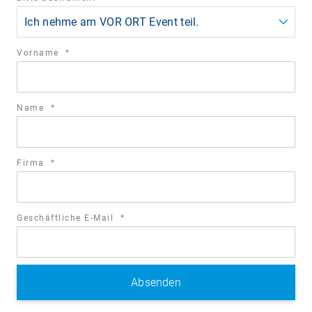
field
Ich nehme am VOR ORT Event teil.
required
Vorname
*
field
required
Name
*
field
required
Firma
*
field
required
Geschäftliche E-Mail
*
field