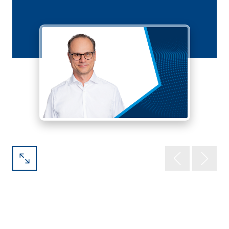
Projekte, Proof of Concepts, Pilotprojekte. Du
musst nichts Neues entwickeln: Wenn du bereits
eine starke Lösung im Einsatz hast, kannst du
diese genauso einreichen.
Schutz von Betriebsinterna❗
Ideen entstehen auch dort, wo mit
sensiblen
Informationen
gearbeitet wird. Uns ist wichtig,
dass deine betriebsinternen Informationen und
Daten geschützt bleiben. Entferne alle
vertraulichen und geschäftsspezifischen
Angaben, bevor du deine Idee bei uns einreichst.
Mach dich daher auch mit den
Bestimmungen
deines Unternehmens
vertraut. Unsere
Empfehlung an dich: Vertrauliche Daten
entfernen, Unternehmensdaten und Namen
anonymisieren, Screenshots bereinigen oder