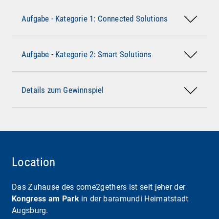
Wichtig ist nicht, wie komplex die Lösung
https://github.com/baramundisoftware/come2gethe
Aufgabe - Kategorie 1: Connected Solutions
ist. Wichtig ist, welchen
Nutzen
sie bringt.
2026-challenge
Nicht die verwendete KI ist entscheidend.
Datenschutzerklärung
Aufgabe - Kategorie 2: Smart Solutions
Entscheidend ist der
Mehrwert
, den sie erzeugt
Details zum Gewinnspiel
Location
Das Zuhause des come2gethers ist seit jeher der
Kongress am Park
in der baramundi Heimatstadt
Augsburg.