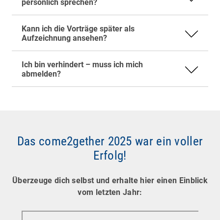
persönlich sprechen?
Ausgewählte Inhalte stellen wir nach der
Veranstaltung in einer Follow-Up-Email zur
Ja, bitte informiere uns möglichst frühzeitig,
Kann ich die Vorträge später als
Verfügung.
falls du nicht teilnehmen kannst. So können wir
Aufzeichnung ansehen?
unsere Planung entsprechend anpassen. Wende
dich dazu einfach an
Ich bin verhindert – muss ich mich
customer(at)baramundi.com
.
abmelden?
Das come2gether 2025 war ein voller
Erfolg!
Überzeuge dich selbst und erhalte hier einen Einblick
vom letzten Jahr: