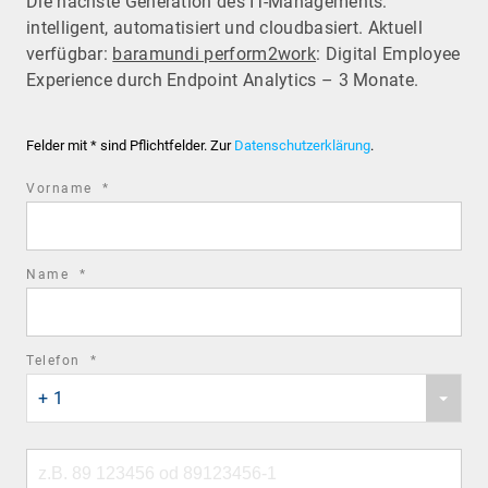
Die nächste Generation des IT-Managements:
intelligent, automatisiert und cloudbasiert. Aktuell
verfügbar:
baramundi perform2work
: Digital Employee
Experience durch Endpoint Analytics – 3 Monate.
Felder mit * sind Pflichtfelder. Zur
Datenschutzerklärung
.
required
Vorname
*
field
required
Name
*
field
required
Telefon
*
Phone
field
+ 1
country
code
Phone
number