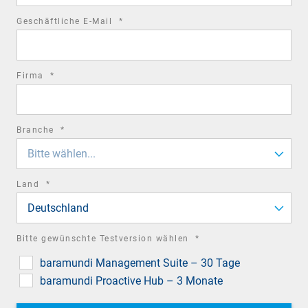
required
Geschäftliche E-Mail
*
field
required
Firma
*
field
required
Branche
*
field
Bitte wählen...
required
Land
*
field
Deutschland
required
Bitte gewünschte Testversion wählen
*
field
baramundi Management Suite – 30 Tage
baramundi Proactive Hub – 3 Monate