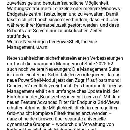
zuverlässige und benutzerfreundliche Möglichkeit,
Wartungszeiträume für einzelne oder mehrere Windows-
Endgeräte zentral festzulegen und zu verwalten. Damit
lässt sich jetzt noch sicherer verhindern, dass End User
während ihrer Kernarbeitszeit gestört werden und dass
Reboots auf Servern nur zu unkritischen Zeiten
stattfinden.
Weitere Neuerungen bei PowerShell, License
Management, u.v.m.
Neben zahlreichen sicherheitsrelevanten Verbesserungen
umfasst die baramundi Management Suite 2025 R2
auch noch weitere Neuerungen: Die Management Suite
ist noch leichter per Schnittstellen zu integrieren, da das
neue PowerShell-Modul jetzt den Zugriff auf baramundi
Connect v2 deutlich vereinfacht. Das baramundi License
Management erhält ein umfangreiches Update inkl. der
Einführung der „Benutzerbezogenen Lizenzen“. Mit dem
neuen Feature Advanced Filter für Endpunkt Grid-Views
erhalten Admins die Möglichkeit, direkt in der regulären
Grid-Ansicht komplexe Filterkriterien anzuwenden –
ganz ohne den Umweg über separate universelle
dynamische Gruppen – wodurch die Verwaltung von
Endpunkten jetzt noch leistungsfähiger und