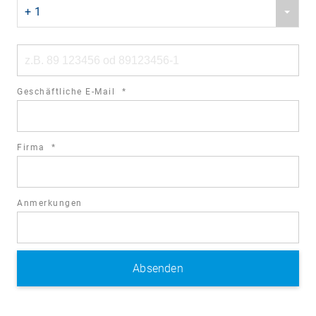
Phone
field
+ 1
country
code
Phone
number
required
Geschäftliche E-Mail
*
field
required
Firma
*
field
Anmerkungen