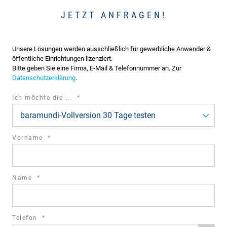
JETZT ANFRAGEN!
Unsere Lösungen werden ausschließlich für gewerbliche Anwender &
öffentliche Einrichtungen lizenziert.
Bitte geben Sie eine Firma, E-Mail & Telefonnummer an. Zur
Datenschutzerklärung
.
required
Ich möchte die ...
*
field
baramundi-Vollversion 30 Tage testen
required
Vorname
*
field
required
Name
*
field
required
Telefon
*