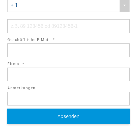
Phone
field
+ 1
country
code
Phone
number
required
Geschäftliche E-Mail
*
field
required
Firma
*
field
Anmerkungen