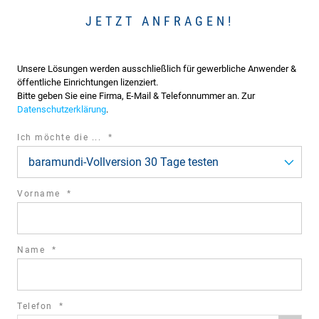
JETZT ANFRAGEN!
Unsere Lösungen werden ausschließlich für gewerbliche Anwender &
öffentliche Einrichtungen lizenziert.
Bitte geben Sie eine Firma, E-Mail & Telefonnummer an. Zur
Datenschutzerklärung
.
required
Ich möchte die ...
*
field
baramundi-Vollversion 30 Tage testen
required
Vorname
*
field
required
Name
*
field
required
Telefon
*