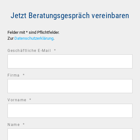
Jetzt Beratungsgespräch vereinbaren
Felder mit * sind Pflichtfelder.
Zur
Datenschutzerklärung
.
required
Geschäftliche E-Mail
*
field
required
Firma
*
field
required
Vorname
*
field
required
Name
*
field