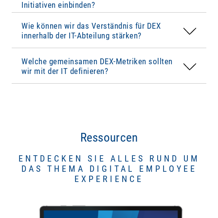
informiert werden.
Initiativen einbinden?
Auswirkungen auf Mitarbeiterzufriedenheit und
IT-Performance
(First Response Time im
Produktivität entsteht ein besseres gemeinsames
Support, Change Request Processing Time)
Wie können wir das Verständnis für DEX
Verständnis für nutzerzentrierte IT.
innerhalb der IT-Abteilung stärken?
Durch diese KPIs werden sowohl die
technische
Leistung
als auch die
Digital Employee
Welche gemeinsamen DEX-Metriken sollten
Experience
gemessen.
wir mit der IT definieren?
Ressourcen
ENTDECKEN SIE ALLES RUND UM
DAS THEMA DIGITAL EMPLOYEE
EXPERIENCE