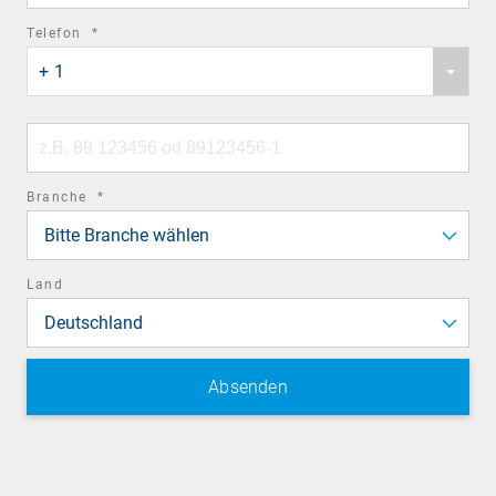
required
Telefon
*
Phone
field
+ 1
country
code
Phone
number
required
Branche
*
field
Bitte Branche wählen
Land
Deutschland