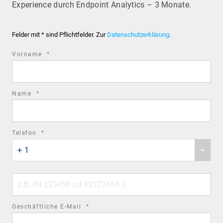
Experience durch Endpoint Analytics – 3 Monate.
Felder mit * sind Pflichtfelder. Zur
Datenschutzerklärung
.
required
Vorname
*
field
required
Name
*
field
required
Telefon
*
Phone
field
+ 1
country
code
Phone
number
required
Geschäftliche E-Mail
*
field