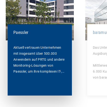
Paessler
baramu
Aktuell vertrauen Unternehmen
Das Unte
mit insgesamt über 500.000
Augsburg
Anwendern auf PRTG und andere
Monitoring-Lösungen von
Mittlerwe
Paessler, um ihre komplexen IT-,…
6.000 Ku
von bara