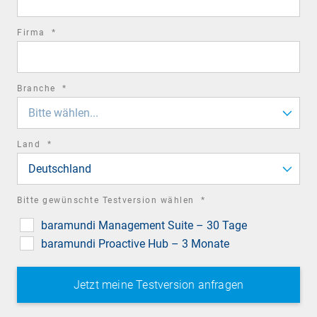
required
Firma
*
field
required
Branche
*
field
Bitte wählen...
required
Land
*
field
Deutschland
required
Bitte gewünschte Testversion wählen
*
field
baramundi Management Suite – 30 Tage
baramundi Proactive Hub – 3 Monate